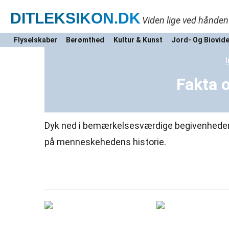
DITLEKSIKON
.DK
Viden lige ved hånden
Flyselskaber
Berømthed
Kultur & Kunst
Jord- Og Biovid
I
Fakta 
Dyk ned i bemærkelsesværdige begivenheder, fr
på menneskehedens historie.