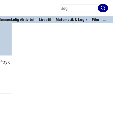
enneskelig Aktivitet
Livsstil
Matematik & Logik
Film
...
ftryk