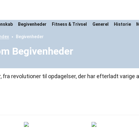
enskab
Begivenheder
Fitness & Trivsel
Generel
Historie
M
ndex
Begivenheder
om Begivenheder
a revolutioner til opdagelser, der har efterladt varige a