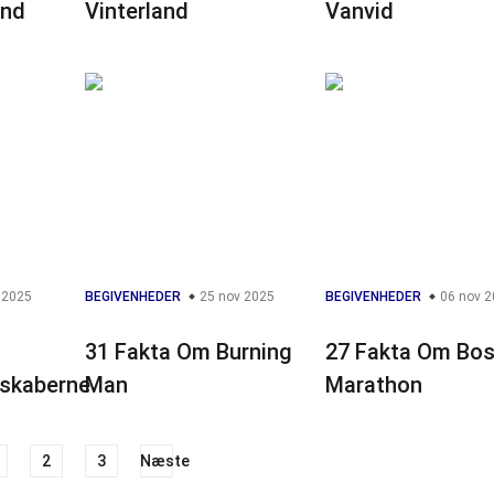
and
Vinterland
Vanvid
 2025
BEGIVENHEDER
25 nov 2025
BEGIVENHEDER
06 nov 2
31 Fakta Om Burning
27 Fakta Om Bo
skaberne
Man
Marathon
2
3
Næste