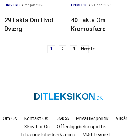
UNIVERS
27 jan 2026
UNIVERS
21 dec 2025
29 Fakta Om Hvid
40 Fakta Om
Dværg
Kromosfære
1
2
3
Næste
Navigation
til
indlæg
DITLEKSIKON
.DK
Om Os
Kontakt Os
DMCA
Privatlivspolitik
Vilkår
Skriv For Os
Offenliggørelsespolitik
Tilgængelighedserklæring
Mød Teamet