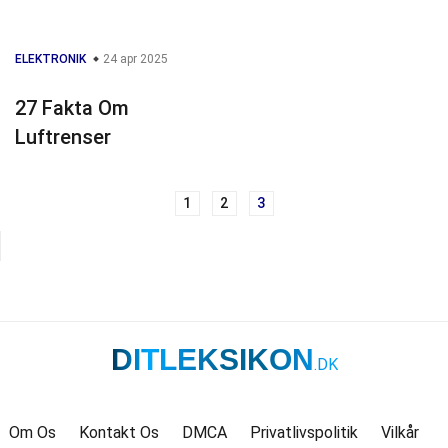
ELEKTRONIK
24 apr 2025
27 Fakta Om
Luftrenser
1
2
3
Navigation
til
indlæg
DITLEKSIKON
.DK
Om Os
Kontakt Os
DMCA
Privatlivspolitik
Vilkår