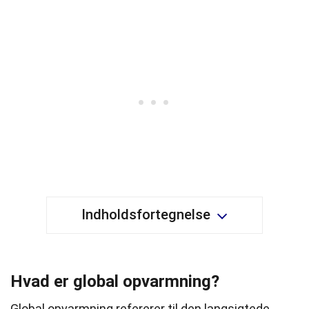
Indholdsfortegnelse
Hvad er global opvarmning?
Global opvarmning refererer til den langsigtede