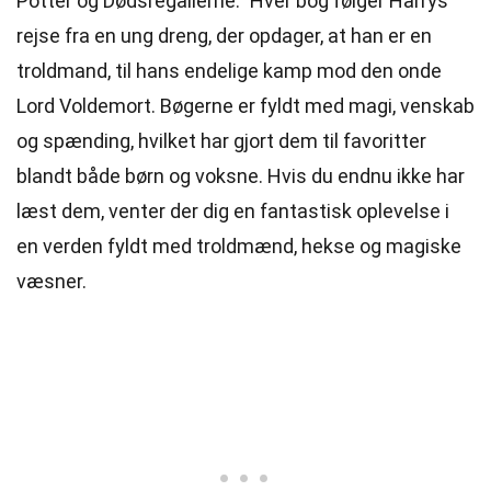
Potter og Dødsregalierne.” Hver bog følger Harrys
rejse fra en ung dreng, der opdager, at han er en
troldmand, til hans endelige kamp mod den onde
Lord Voldemort. Bøgerne er fyldt med magi, venskab
og
spænding
, hvilket har gjort dem til favoritter
blandt
både
børn og voksne. Hvis du endnu ikke har
læst dem, venter der dig en fantastisk
oplevelse
i
en verden fyldt med troldmænd, hekse og magiske
væsner.