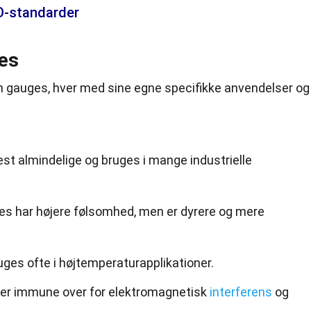
O-standarder
ges
ain gauges, hver med
sine
egne specifikke anvendelser og
est almindelige og bruges i mange industrielle
s har højere følsomhed, men er dyrere og mere
uges ofte i højtemperaturapplikationer.
 er immune over for elektromagnetisk
interferens
og