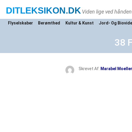
DITLEKSIKON
.DK
Viden lige ved hånden
Flyselskaber
Berømthed
Kultur & Kunst
Jord- Og Biovid
38 
Skrevet Af:
Marabel Moelle