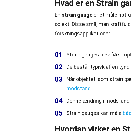
Hvad er en Strain g
En
strain gauge
er et
måleinstr
objekt. Disse små, men kraftfuld
forskningsapplikationer.
01
Strain gauges blev først o
02
De består typisk af en tynd f
03
Når objektet, som strain gau
modstand
.
04
Denne ændring i modstand k
05
Strain gauges kan måle
bå
Hvordan virker en S