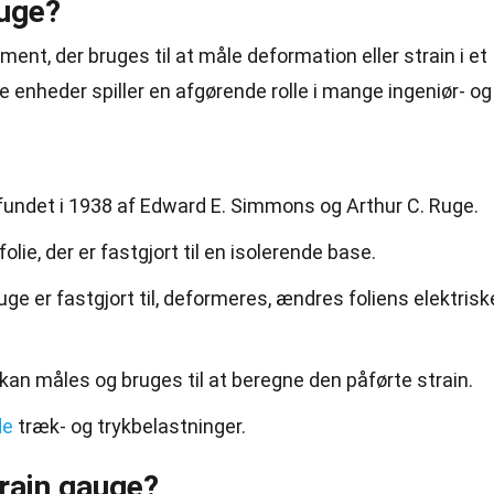
auge?
ument
, der bruges til at måle deformation eller strain i et
e enheder spiller en afgørende rolle i mange ingeniør- og
pfundet i 1938 af Edward E. Simmons og Arthur C. Ruge.
olie, der er fastgjort til en isolerende base.
ge er fastgjort til, deformeres, ændres foliens elektrisk
an måles og bruges til at beregne den påførte strain.
de
træk- og trykbelastninger.
train gauge?