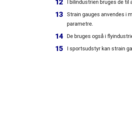
12
I bilindustrien bruges de t
13
Strain gauges anvendes i me
parametre.
14
De bruges også i flyindustri
15
I sportsudstyr kan strain 