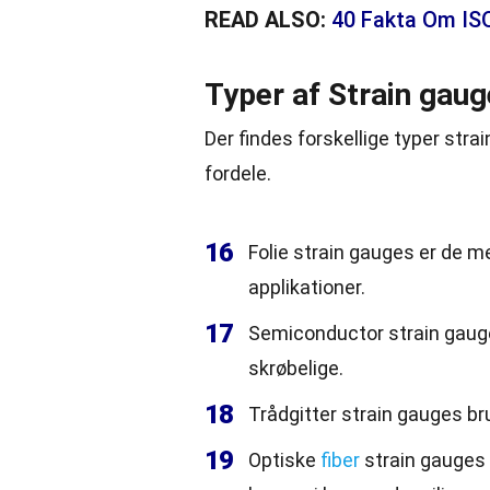
READ ALSO:
40 Fakta Om IS
Typer af Strain gau
Der findes forskellige typer str
fordele.
16
Folie strain gauges er de m
applikationer.
17
Semiconductor strain gauge
skrøbelige.
18
Trådgitter strain gauges br
19
Optiske
fiber
strain gauges