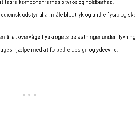
il at teste komponenternes styrke og holdbarhed.
dicinsk udstyr til at måle blodtryk og andre fysiologisk
en til at overvåge flyskrogets belastninger under flyvning
gauges hjælpe med at forbedre design og ydeevne.