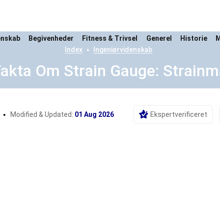
enskab
Begivenheder
Fitness & Trivsel
Generel
Historie
M
Index
Ingeniørvidenskab
Fakta Om Strain Gauge: Strainm
r
Modified & Updated:
01 Aug 2026
Ekspertverificeret