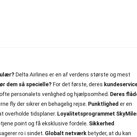
pulær?
Delta Airlines er en af verdens største og mest
ør dem så specielle?
For det første, deres
kundeservic
r ofte personalets venlighed og hjælpsomhed.
Deres flåd
e fly der sikrer en behagelig rejse.
Punktlighed
er en
at overholde tidsplaner.
Loyalitetsprogrammet SkyMile
tjene point og få eksklusive fordele.
Sikkerhed
sagerer ro i sindet.
Globalt netværk
betyder, at du kan