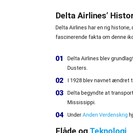
Delta Airlines’ Histo
Delta Airlines har en rig histori
fascinerende fakta om denne iko
01
Delta Airlines blev grundla
Dusters.
02
I 1928 blev navnet ændret til
03
Delta begyndte at transport
Mississippi.
04
Under
Anden Verdenskrig
hj
Flåde og
Teknologi