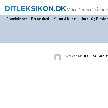
DITLEKSIKON
.DK
Viden lige ved hånden
Flyselskaber
Berømthed
Kultur & Kunst
Jord- Og Biovid
Skrevet Af:
Ursulina Tarple