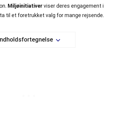
ion.
Miljøinitiativer
viser deres engagement i
a til et foretrukket valg for mange rejsende.
Indholdsfortegnelse