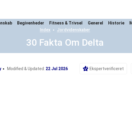
enskab
Begivenheder
Fitness & Trivsel
Generel
Historie
M
Index
Jordvidenskaber
30 Fakta Om Delta
y
Modified & Updated:
22 Jul 2026
Ekspertverificeret