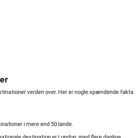
er
destinationer verden over. Her er nogle spændende fakta
stinationer i mere end 50 lande.
ationale destination er London, med flere daglige