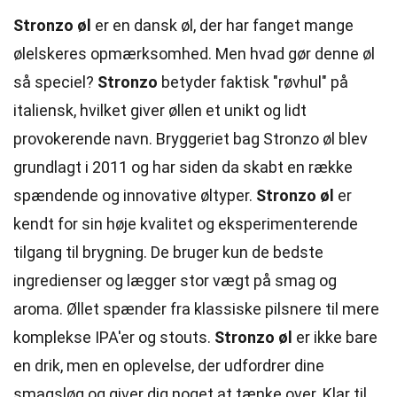
Stronzo øl
er en dansk øl, der har fanget mange
ølelskeres opmærksomhed. Men hvad gør denne øl
så speciel?
Stronzo
betyder faktisk "røvhul" på
italiensk, hvilket giver øllen et unikt og lidt
provokerende navn. Bryggeriet bag Stronzo øl blev
grundlagt i 2011 og har siden da skabt en række
spændende og innovative øltyper.
Stronzo øl
er
kendt for sin høje kvalitet og eksperimenterende
tilgang til brygning. De bruger kun de bedste
ingredienser og lægger stor vægt på smag og
aroma. Øllet spænder fra klassiske pilsnere til mere
komplekse IPA'er og stouts.
Stronzo øl
er ikke bare
en drik, men en oplevelse, der udfordrer dine
smagsløg og giver dig noget at tænke over. Klar til