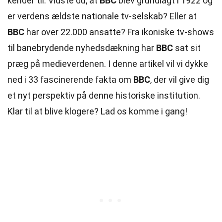
kender til. Vidste du, at
BBC
blev grundlagt i 1922 og
er verdens ældste nationale tv-selskab? Eller at
BBC
har over 22.000 ansatte? Fra ikoniske tv-shows
til banebrydende nyhedsdækning har
BBC
sat sit
præg på medieverdenen. I denne artikel vil vi dykke
ned i 33 fascinerende fakta om
BBC
, der vil give dig
et nyt
perspektiv
på denne historiske institution.
Klar til at blive klogere? Lad os komme i gang!