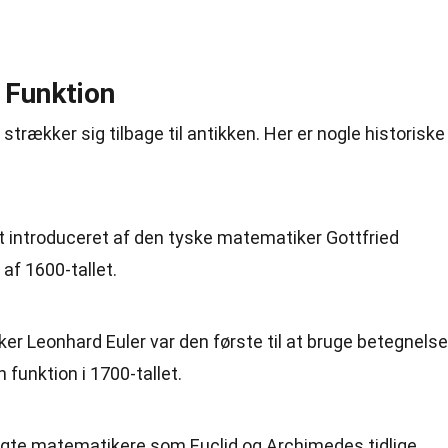
 Funktion
r strækker sig tilbage til antikken. Her er nogle historiske
t introduceret af den tyske matematiker Gottfried
 af 1600-tallet.
r Leonhard Euler var den første til at bruge betegnels
 funktion i 1700-tallet.
ugte matematikere som Euclid og Archimedes tidlige