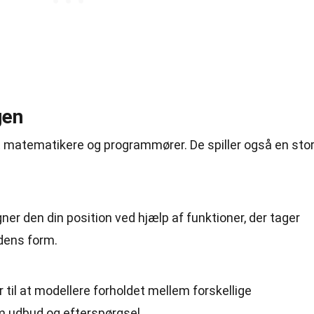
gen
dt matematikere og programmører. De spiller også en sto
ner den din position ved hjælp af funktioner, der tager
rdens form.
til at modellere forholdet mellem forskellige
 udbud og efterspørgsel.