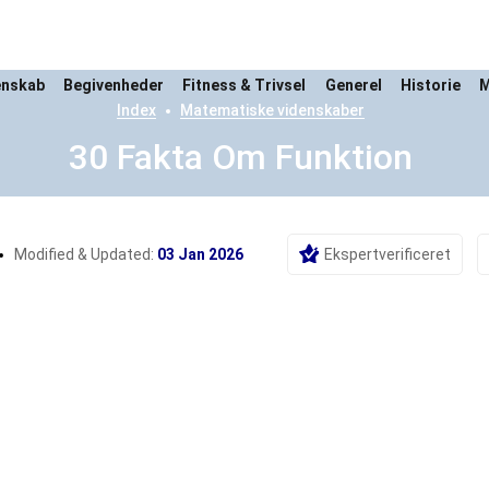
enskab
Begivenheder
Fitness & Trivsel
Generel
Historie
M
Index
Matematiske videnskaber
30 Fakta Om Funktion
Modified & Updated:
03 Jan 2026
Ekspertverificeret