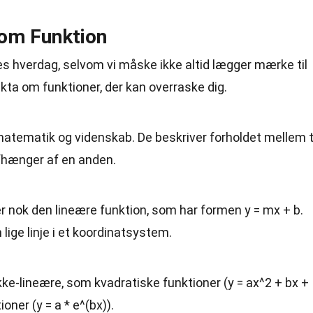
 om Funktion
res hverdag, selvom vi måske ikke altid lægger mærke til
ta om funktioner, der kan overraske dig.
 matematik og videnskab. De beskriver forholdet mellem 
 afhænger af en anden.
r nok den lineære funktion, som har formen y = mx + b.
 lige
linje
i et koordinatsystem.
ke-lineære, som kvadratiske funktioner (y = ax^2 + bx +
ioner (y = a * e^(bx)).