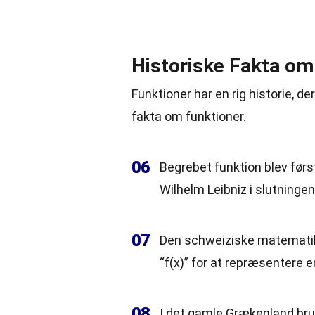
Historiske Fakta om
Funktioner har en rig historie, de
fakta om funktioner.
06
Begrebet funktion blev førs
Wilhelm Leibniz i slutningen
07
Den schweiziske matematike
“f(x)” for at repræsentere en
08
I det gamle Grækenland br