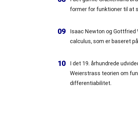
former
for funktioner til at
09
Isaac Newton og Gottfried 
calculus, som er baseret p
10
I det 19. århundrede udvid
Weierstrass teorien om fun
differentiabilitet.