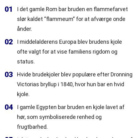
01
I det gamle Rom bar bruden en flammefarvet
slør kaldet “flammeum” for at afværge onde
ånder.
02
I middelalderens Europa blev brudens kjole
ofte valgt for at vise familiens rigdom og
status.
03
Hvide brudekjoler blev populære efter Dronning
Victorias bryllup i 1840, hvor hun bar en hvid
kjole.
04
I gamle Egypten bar bruden en kjole lavet af
hør, som symboliserede renhed og
frugtbarhed.