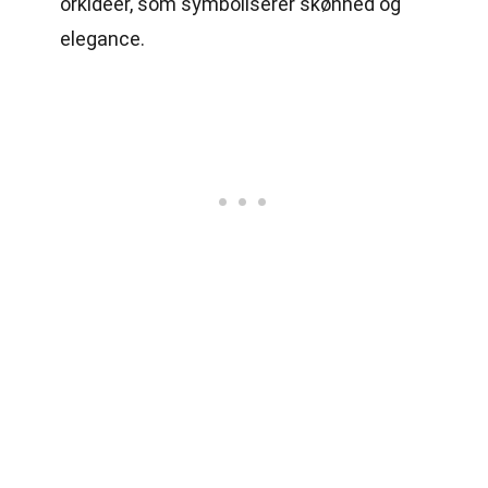
orkideer, som symboliserer skønhed og
elegance.