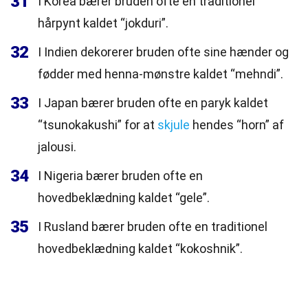
31
I Korea bærer bruden ofte en traditionel
hårpynt kaldet “jokduri”.
32
I Indien dekorerer bruden ofte sine hænder og
fødder med henna-mønstre kaldet “mehndi”.
33
I Japan bærer bruden ofte en paryk kaldet
“tsunokakushi” for at
skjule
hendes “horn” af
jalousi.
34
I Nigeria bærer bruden ofte en
hovedbeklædning kaldet “gele”.
35
I Rusland bærer bruden ofte en traditionel
hovedbeklædning kaldet “kokoshnik”.