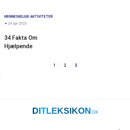
MENNESKELIGE AKTIVITETER
24 apr 2025
34 Fakta Om
Hjælpende
1
2
3
Navigation
til
indlæg
DITLEKSIKON
.DK