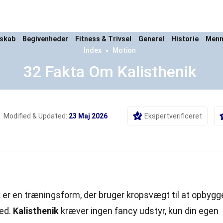
nskab
Begivenheder
Fitness & Trivsel
Generel
Historie
Menne
Index
Motion
32 Fakta Om Kalisthenik
Modified & Updated:
23 Maj 2026
Ekspertverificeret
 er en træningsform, der bruger kropsvægt til at opbygg
hed.
Kalisthenik
kræver ingen fancy udstyr, kun din egen