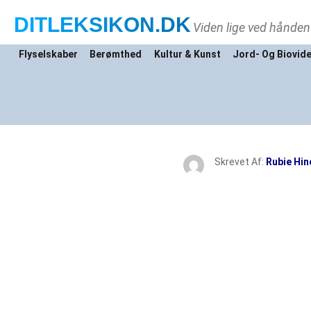
DITLEKSIKON
.DK
Viden lige ved hånden
Flyselskaber
Berømthed
Kultur & Kunst
Jord- Og Biovid
Skrevet Af:
Rubie Hin