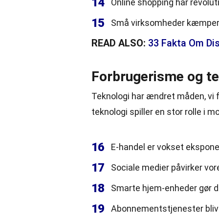
14
Online shopping har revolut
15
Små virksomheder kæmper o
READ ALSO:
33 Fakta Om Dis
Forbrugerisme og te
Teknologi har ændret måden, vi f
teknologi spiller en stor rolle i
16
E-handel er vokset eksponent
17
Sociale medier påvirker vor
18
Smarte hjem-enheder gør d
19
Abonnementstjenester bliv