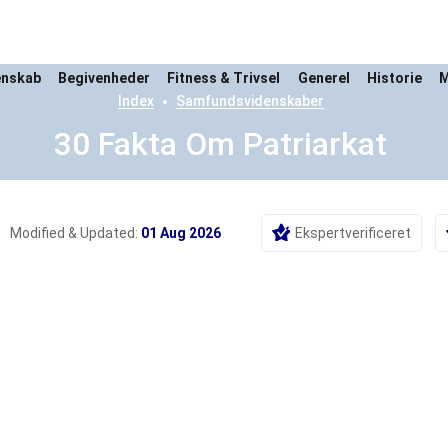
enskab
Begivenheder
Fitness & Trivsel
Generel
Historie
M
Index
Samfundsvidenskaber
30 Fakta Om Patriarkat
Modified & Updated:
01 Aug 2026
Ekspertverificeret