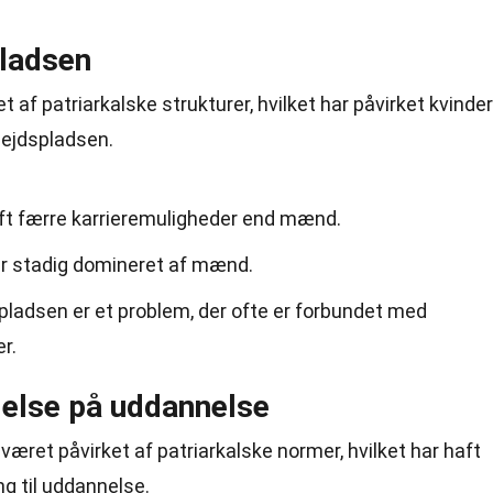
pladsen
t af patriarkalske strukturer, hvilket har påvirket kvinde
bejdspladsen.
aft færre karrieremuligheder end mænd.
er stadig domineret af mænd.
pladsen er et problem, der ofte er forbundet med
r.
delse på uddannelse
ret påvirket af patriarkalske normer, hvilket har haft
g til uddannelse.