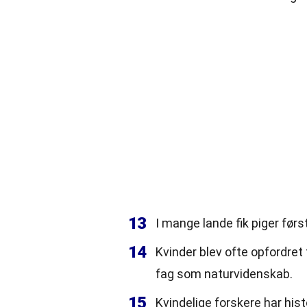
13
I mange lande fik piger førs
14
Kvinder blev ofte opfordret
fag som naturvidenskab.
15
Kvindelige forskere har his