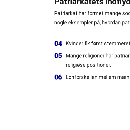
Patriarkatets indfl
Patriarkat har formet mange soc
nogle eksempler på, hvordan pat
04
Kvinder fik først stemmeret
05
Mange religioner har patria
religiøse positioner.
06
Lønforskellen mellem mænd o