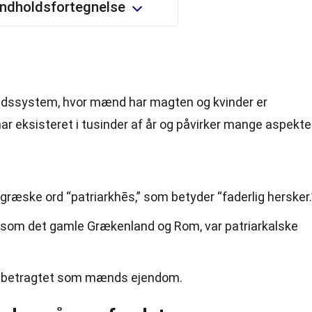
Indholdsfortegnelse
fundssystem, hvor mænd har magten og kvinder er
r eksisteret i tusinder af år og påvirker mange aspekte
græske ord “patriarkhēs,” som betyder “faderlig hersker.
, som det gamle Grækenland og Rom, var patriarkalske
der betragtet som mænds ejendom.