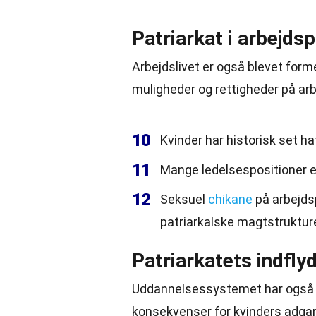
Patriarkat i arbejds
Arbejdslivet er også blevet forme
muligheder og rettigheder på ar
10
Kvinder har historisk set h
11
Mange ledelsespositioner 
12
Seksuel
chikane
på arbejds
patriarkalske magtstrukture
Patriarkatets indfly
Uddannelsessystemet har også væ
konsekvenser for kvinders adgan