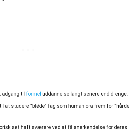
t adgang til
formel
uddannelse langt senere end drenge.
 til at studere “bløde” fag som humaniora frem for “hård
torisk set haft sværere ved at få anerkendelse for deres