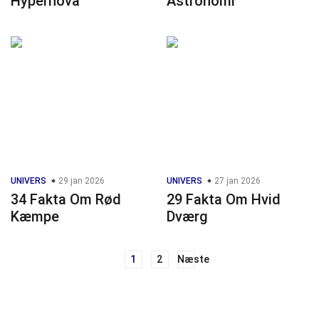
Hypernova
Astronomi
UNIVERS
29 jan 2026
UNIVERS
27 jan 2026
34 Fakta Om Rød
29 Fakta Om Hvid
Kæmpe
Dværg
1
2
Næste
Navigation
til
indlæg