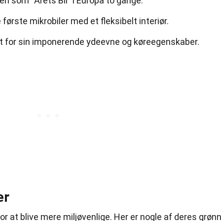
en som “Årets Bil” i Europa to gange.
første mikrobiler med et fleksibelt interiør.
t for sin imponerende ydeevne og køreegenskaber.
er
or at blive mere miljøvenlige. Her er nogle af deres grøn