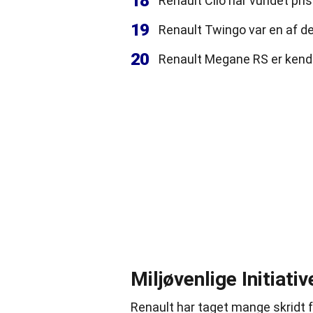
18
Renault Clio har vundet pris
19
Renault Twingo var en af de 
20
Renault Megane RS er kend
Miljøvenlige Initiativ
Renault har taget mange skridt f