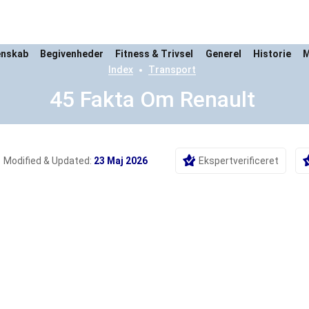
enskab
Begivenheder
Fitness & Trivsel
Generel
Historie
M
Index
Transport
45 Fakta Om Renault
Modified & Updated:
23 Maj 2026
Ekspertverificeret