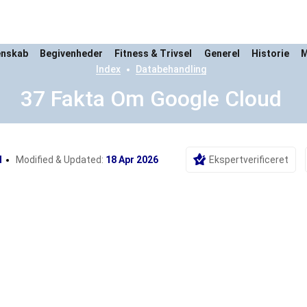
enskab
Begivenheder
Fitness & Trivsel
Generel
Historie
M
Index
Databehandling
37 Fakta Om Google Cloud
d
Modified & Updated:
18 Apr 2026
Ekspertverificeret