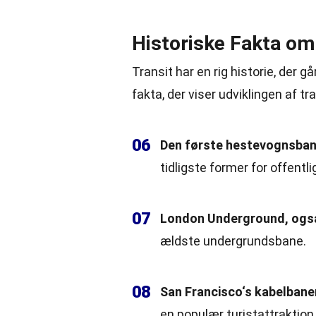
Historiske Fakta om
Transit har en rig historie, der gå
fakta, der viser udviklingen af
tr
06
Den første hestevognsbane 
tidligste
former
for offentli
07
London Underground, også
ældste undergrundsbane.
08
San Francisco
‘s kabelbaner
en populær turistattraktion