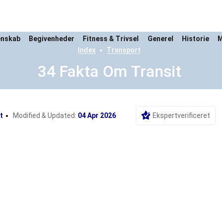
enskab
Begivenheder
Fitness & Trivsel
Generel
Historie
M
Index
Transport
34 Fakta Om Transit
t
Modified & Updated:
04 Apr 2026
Ekspertverificeret