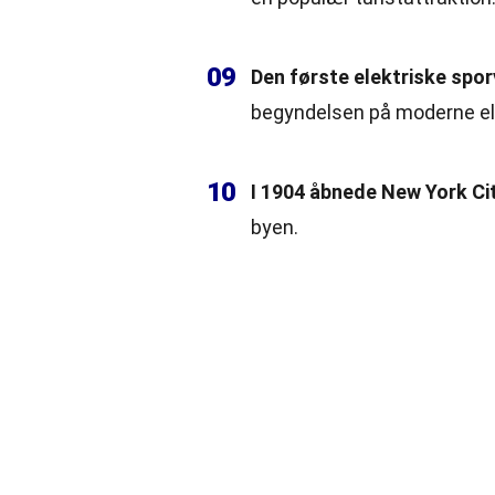
09
Den første elektriske sporv
begyndelsen på moderne ele
10
I 1904 åbnede New York Cit
byen.