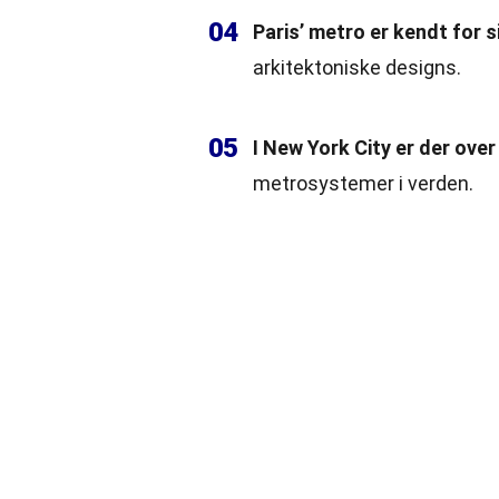
04
Paris’ metro er kendt for s
arkitektoniske designs.
05
I New York City er der ove
metrosystemer i verden.