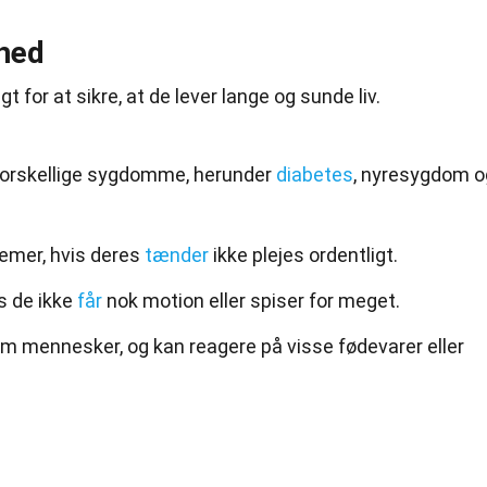
hed
t for at sikre, at de lever lange og sunde liv.
 forskellige sygdomme, herunder
diabetes
, nyresygdom o
lemer, hvis deres
tænder
ikke plejes ordentligt.
s de ikke
får
nok motion eller spiser for meget.
esom mennesker, og kan reagere på visse fødevarer eller