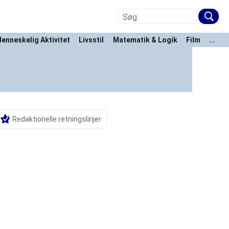
enneskelig Aktivitet
Livsstil
Matematik & Logik
Film
...
Redaktionelle retningslinjer