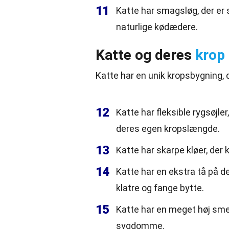
11
Katte har smagsløg, der er s
naturlige kødædere.
Katte og deres
krop
Katte har en unik kropsbygning, d
12
Katte har fleksible rygsøjle
deres egen kropslængde.
13
Katte har skarpe kløer, der k
14
Katte har en ekstra tå på d
klatre og fange bytte.
15
Katte har en meget høj smer
sygdomme.