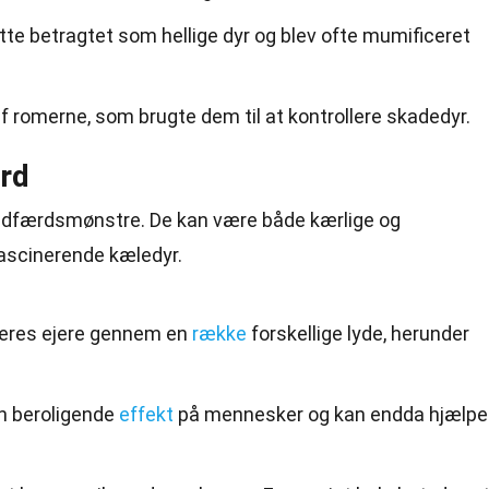
tte betragtet som hellige dyr og blev ofte mumificeret
af romerne, som brugte dem til at kontrollere skadedyr.
rd
e adfærdsmønstre. De kan være
både
kærlige og
 fascinerende kæledyr.
eres ejere gennem en
række
forskellige lyde, herunder
n beroligende
effekt
på mennesker og kan endda hjælpe