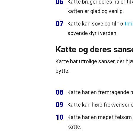
06
Katte bruger deres haler ti
katten er glad og venlig.
07
Katte kan sove op til 16
tim
sovende dyr i verden.
Katte og deres sans
Katte har utrolige sanser, der h
bytte.
08
Katte har en fremragende na
09
Katte kan høre frekvenser o
10
Katte har en meget følsom l
katte.