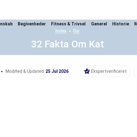
enskab
Begivenheder
Fitness & Trivsel
Generel
Historie
M
Index
Dyr
32 Fakta Om Kat
Modified & Updated:
25 Jul 2026
Ekspertverificeret