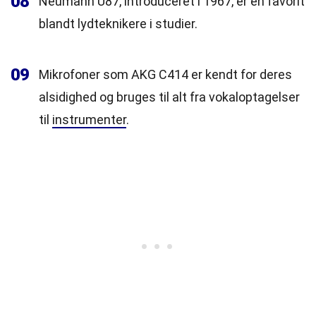
08
Neumann U87, introduceret i 1967, er en favorit
blandt lydteknikere i studier.
09
Mikrofoner som AKG C414 er kendt for deres
alsidighed og bruges til alt fra vokaloptagelser
til
instrumenter
.