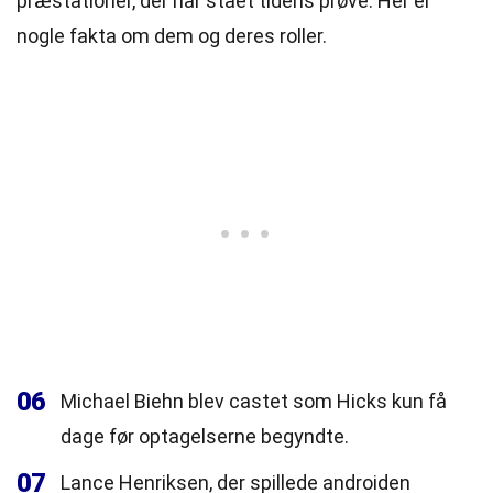
præstationer, der har stået tidens prøve. Her er
nogle fakta om dem og deres roller.
06
Michael Biehn blev castet som Hicks kun få
dage før optagelserne begyndte.
07
Lance Henriksen, der spillede androiden