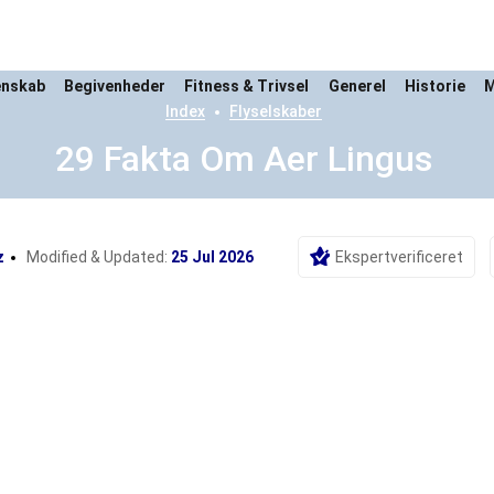
enskab
Begivenheder
Fitness & Trivsel
Generel
Historie
M
Index
Flyselskaber
29 Fakta Om Aer Lingus
z
Modified & Updated:
25 Jul 2026
Ekspertverificeret