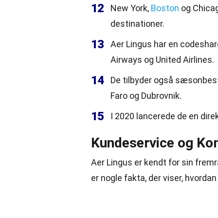
12
New York,
Boston
og Chicag
destinationer.
13
Aer Lingus har en codeshare
Airways og United Airlines.
14
De tilbyder også sæsonbest
Faro og Dubrovnik.
15
I 2020 lancerede de en direkt
Kundeservice og Ko
Aer Lingus er kendt for sin fre
er nogle fakta, der viser, hvorda