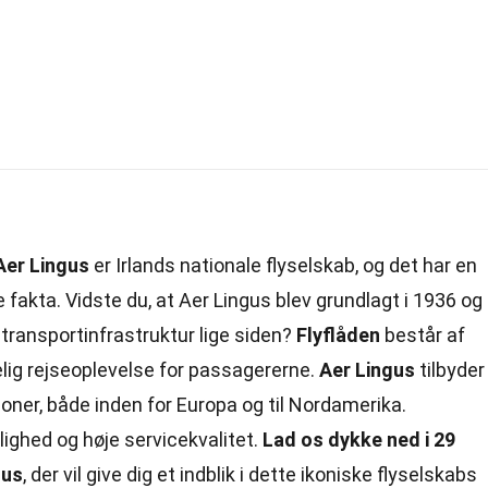
Aer Lingus
er Irlands nationale flyselskab, og det har en
 fakta. Vidste du, at Aer Lingus blev grundlagt i 1936 og
s transportinfrastruktur lige siden?
Flyflåden
består af
elig rejseoplevelse for passagererne.
Aer Lingus
tilbyder
ioner,
både
inden for Europa og til Nordamerika.
elighed og høje servicekvalitet.
Lad os dykke ned i 29
gus
, der vil give dig et indblik i dette ikoniske flyselskabs