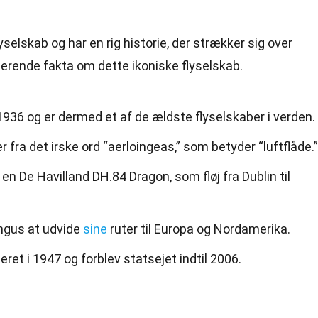
yselskab og har en rig historie, der strækker sig over
nerende fakta om dette ikoniske flyselskab.
 1936 og er dermed et af de ældste flyselskaber i verden.
fra det irske ord “aerloingeas,” som betyder “luftflåde.”
r en De Havilland DH.84 Dragon, som fløj fra Dublin til
ingus at udvide
sine
ruter til Europa og Nordamerika.
eret i 1947 og forblev statsejet indtil 2006.