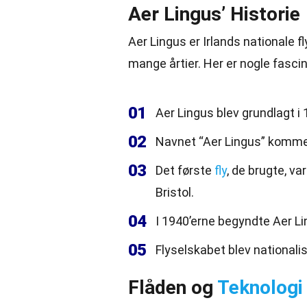
Aer Lingus’ Historie
Aer Lingus er Irlands nationale fl
mange årtier. Her er nogle fasci
01
Aer Lingus blev grundlagt i
02
Navnet “Aer Lingus” kommer 
03
Det første
fly
, de brugte, va
Bristol.
04
I 1940’erne begyndte Aer L
05
Flyselskabet blev nationalis
Flåden og
Teknologi