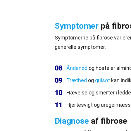
Symptomer
på fibro
Symptomerne på fibrose varierer 
generelle symptomer.
08
Åndenød
og hoste er almin
09
Træthed
og
gulsot
kan indik
10
Hævelse og smerter i ledde
11
Hjertesvigt og uregelmæssi
Diagnose
af fibrose