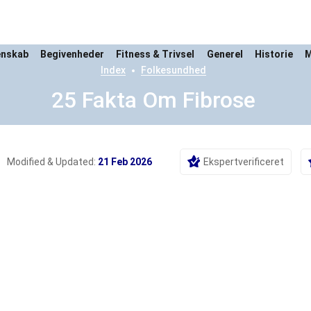
enskab
Begivenheder
Fitness & Trivsel
Generel
Historie
M
Index
Folkesundhed
25 Fakta Om Fibrose
Modified & Updated:
21 Feb 2026
Ekspertverificeret