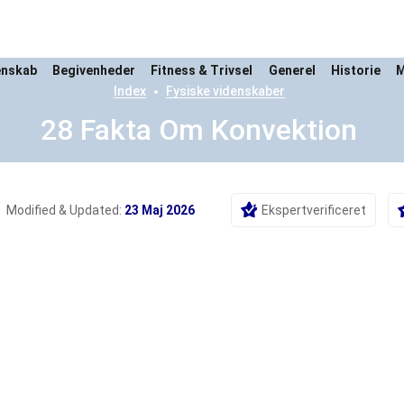
enskab
Begivenheder
Fitness & Trivsel
Generel
Historie
M
Index
Fysiske videnskaber
28 Fakta Om Konvektion
Modified & Updated:
23 Maj 2026
Ekspertverificeret