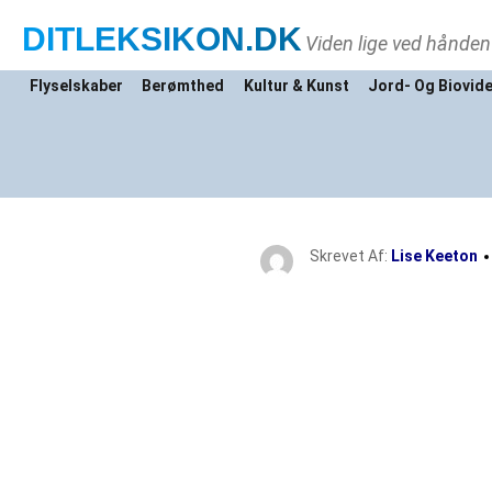
DITLEKSIKON
.DK
Viden lige ved hånden
Flyselskaber
Berømthed
Kultur & Kunst
Jord- Og Biovid
Skrevet Af:
Lise Keeton