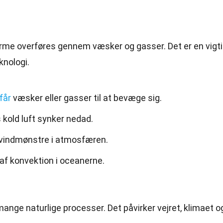
rme
overføres gennem væsker og gasser. Det er en vigt
knologi
.
får
væsker eller gasser til at bevæge sig.
 kold luft synker nedad.
r vindmønstre i atmosfæren.
af konvektion i oceanerne.
i mange naturlige processer. Det påvirker vejret, klimaet o