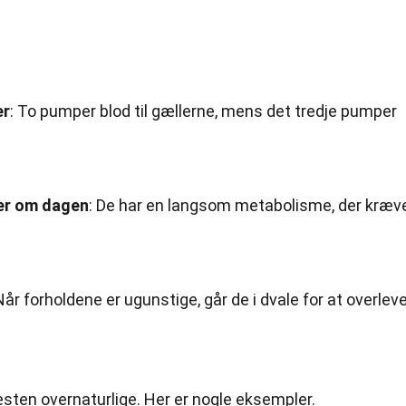
er
: To pumper blod til gællerne, mens det tredje pumper
er
om dagen
: De har en langsom metabolisme, der kræv
 Når forholdene er ugunstige, går de i dvale for at overleve
æsten overnaturlige. Her er nogle eksempler.