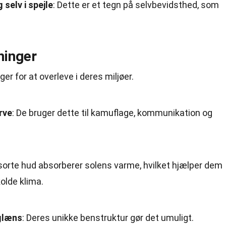
selv i spejle
: Dette er et tegn på selvbevidsthed, som
ninger
ger for at overleve i deres miljøer.
rve
: De bruger dette til kamuflage, kommunikation og
 sorte hud absorberer solens varme, hvilket hjælper dem
kolde
klima
.
glæns
: Deres unikke benstruktur gør det umuligt.