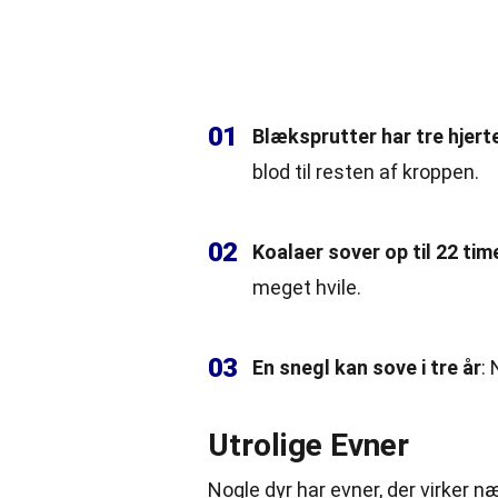
01
Blæksprutter har tre hjert
blod til resten af kroppen.
02
Koalaer sover op til 22
tim
meget hvile.
03
En snegl kan sove i tre år
:
Utrolige Evner
Nogle dyr har evner, der virker n