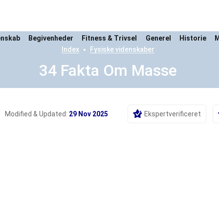
enskab
Begivenheder
Fitness & Trivsel
Generel
Historie
M
Index
Fysiske videnskaber
34 Fakta Om Masse
Modified & Updated:
29 Nov 2025
Ekspertverificeret