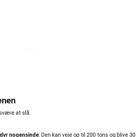
enen
 svære at slå.
 dyr nogensinde
: Den kan veje op til 200 tons og blive 30