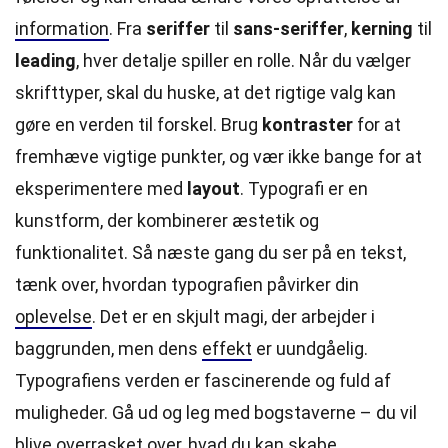
information
. Fra
seriffer
til
sans-seriffer
,
kerning
til
leading
, hver detalje spiller en rolle. Når du vælger
skrifttyper, skal du huske, at det rigtige valg kan
gøre en verden til forskel. Brug
kontraster
for at
fremhæve vigtige punkter, og vær ikke bange for at
eksperimentere med
layout
. Typografi er en
kunstform, der kombinerer æstetik og
funktionalitet. Så næste gang du ser på en tekst,
tænk over, hvordan typografien påvirker din
oplevelse
. Det er en skjult magi, der arbejder i
baggrunden, men dens
effekt
er uundgåelig.
Typografiens verden er fascinerende og fuld af
muligheder. Gå ud og leg med bogstaverne – du vil
blive overrasket over, hvad du kan skabe.