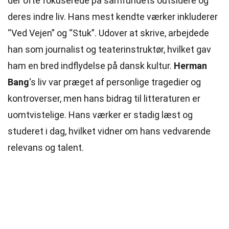
der ofte fokuserede på samfundets outsidere og
deres indre liv. Hans mest kendte værker inkluderer
“Ved Vejen” og “Stuk”. Udover at
skrive
, arbejdede
han som journalist og teaterinstruktør, hvilket gav
ham en bred indflydelse på dansk kultur.
Herman
Bang
‘s liv var præget af personlige tragedier og
kontroverser, men hans bidrag til litteraturen er
uomtvistelige. Hans værker er stadig læst og
studeret i dag, hvilket vidner om hans vedvarende
relevans og talent.