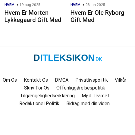
HVEM
19 aug 2025
HVEM
08 jun 2025
Hvem Er Morten
Hvem Er Ole Ryborg
Lykkegaard Gift Med
Gift Med
DITLEKSIKON
.DK
Om Os
Kontakt Os
DMCA
Privatlivspolitik
Vilkår
Skriv For Os
Offenliggørelsespolitik
Tilgængelighedserklæring
Mød Teamet
Redaktionel Politik
Bidrag med din viden