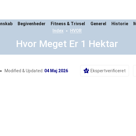
enskab
Begivenheder
Fitness & Trivsel
Generel
Historie
M
Index
HVOR
Hvor Meget Er 1 Hektar
Modified & Updated:
04 Maj 2026
Ekspertverificeret