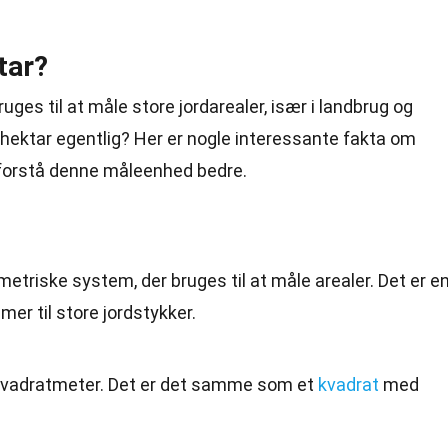
tar?
uges til at måle store jordarealer, især i landbrug og
hektar egentlig? Her er nogle interessante fakta om
 forstå denne måleenhed bedre.
etriske system, der bruges til at måle arealer. Det er e
er til store jordstykker.
0 kvadratmeter. Det er det samme som et
kvadrat
med