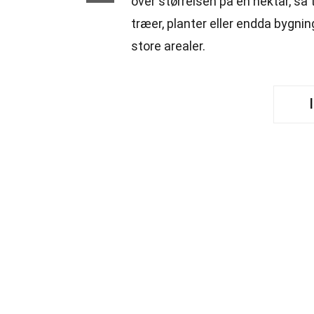
over størrelsen på en hektar, så
træer, planter eller endda bygnin
store arealer.