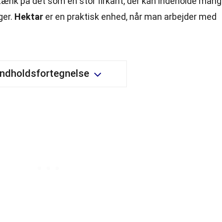
 tænk på det som en stor firkant, der kan indeholde man
ger.
Hektar
er en praktisk enhed, når man arbejder med
Indholdsfortegnelse