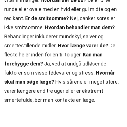
vitaminmangel.
Hvordan ser de ud?
De er ofte
runde eller ovale med en hvid eller gul midte og en
rød kant.
Er de smitsomme?
Nej, canker sores er
ikke smitsomme.
Hvordan behandler man dem?
Behandlinger inkluderer mundskyl, salver og
smertestillende midler.
Hvor længe varer de?
De
fleste heler inden for en til to uger.
Kan man
forebygge dem?
Ja, ved at undgå udløsende
faktorer som visse fødevarer og stress.
Hvornår
skal man søge læge?
Hvis sårene er meget store,
varer længere end tre uger eller er ekstremt
smertefulde, bør man kontakte en læge.