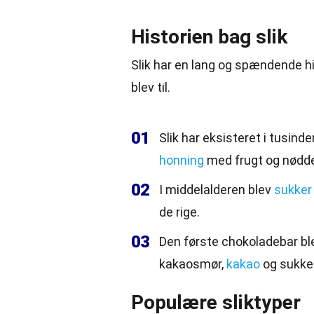
Historien bag slik
Slik har en lang og spændende hi
blev til.
01
Slik har eksisteret i tusind
honning
med frugt og nødde
02
I middelalderen blev
sukker
de rige.
03
Den første chokoladebar bl
kakaosmør,
kakao
og sukker
Populære sliktyper