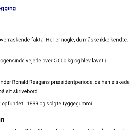
ogging
 overraskende fakta. Her er nogle, du måske ikke kendte.
gensinde vejede over 5.000 kg og blev lavet i
under Ronald Reagans præsidentperiode, da han elskede
å sit skrivebord.
v opfundet i 1888 og solgte tyggegummi.
en