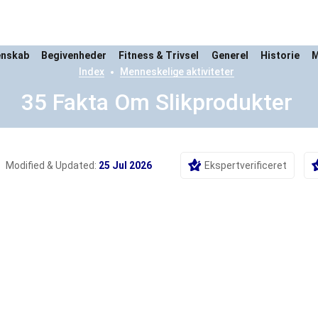
enskab
Begivenheder
Fitness & Trivsel
Generel
Historie
M
Index
Menneskelige aktiviteter
35 Fakta Om Slikprodukter
Modified & Updated:
25 Jul 2026
Ekspertverificeret