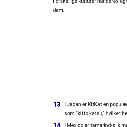
Forskellige kulturer har deres egn
dem.
13
I Japan er KitKat en populæ
som “kitto katsu,” hvilket be
14
I Mexico er tamarind-slik m