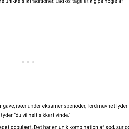
e unikke sliktraditioner. Lad os tage et kig på nogle af
r gave, især under eksamensperioder, fordi navnet lyder
tyder “du vil helt sikkert vinde.”
eget populært. Det har en unik kombination af sød, sur o