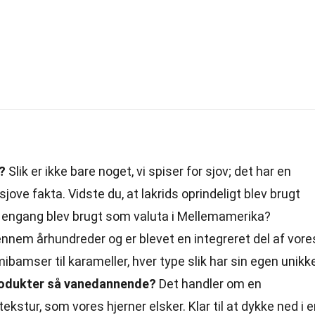
t?
Slik er ikke bare noget, vi spiser for sjov; det har en
ove fakta. Vidste du, at lakrids oprindeligt blev brugt
 engang blev brugt som valuta i Mellemamerika?
ennem århundreder og er blevet en integreret del af vore
mibamser til karameller, hver type slik har sin egen unikk
produkter så vanedannende?
Det handler om en
kstur, som vores hjerner elsker. Klar til at dykke ned i 