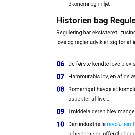
økonomi og miljø.
Historien bag Regul
Regulering har eksisteret i tusind
love og regler udviklet sig for
06
De første kendte love blev
07
Hammurabis lov, en af de æl
08
Romerriget havde et komple
aspekter af livet.
09
I middelalderen blev mange 
10
Den industrielle
revolution
f
arbejderne og offentlighede