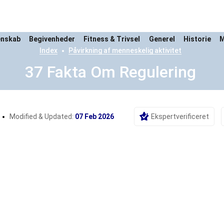
enskab
Begivenheder
Fitness & Trivsel
Generel
Historie
M
Index
Påvirkning af menneskelig aktivitet
37 Fakta Om Regulering
Modified & Updated:
07 Feb 2026
Ekspertverificeret