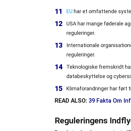
11
EU
har et omfattende system
12
USA har mange føderale age
reguleringer.
13
Internationale organisatione
reguleringer.
14
Teknologiske fremskridt har
databeskyttelse og cybersi
15
Klimaforandringer har ført t
READ ALSO:
39 Fakta Om Inf
Reguleringens Indfl