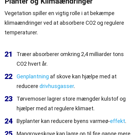
Planter og Klimaændringer
Vegetation spiller en vigtig rolle i at bekæmpe
klimaændringer ved at absorbere CO2 og regulere
temperaturer.
21
Træer absorberer omkring 2,4 milliarder tons
CO2 hvert år.
22
Genplantning
af skove kan hjælpe med at
reducere
drivhusgasser
.
23
Tørvemoser lagrer store mængder kulstof og
hjælper med at regulere klimaet.
24
Byplanter kan reducere byens varmeø-
effekt
.
25
Mangroveskove kan lagre op til fire gange mere