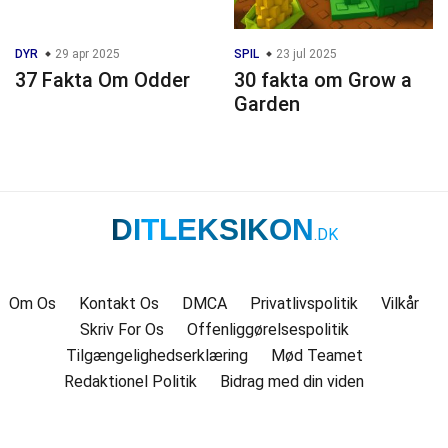
DYR
29 apr 2025
SPIL
23 jul 2025
37 Fakta Om Odder
30 fakta om Grow a
Garden
DITLEKSIKON
.DK
Om Os
Kontakt Os
DMCA
Privatlivspolitik
Vilkår
Skriv For Os
Offenliggørelsespolitik
Tilgængelighedserklæring
Mød Teamet
Redaktionel Politik
Bidrag med din viden