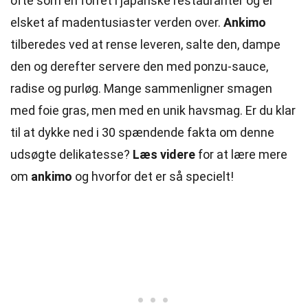
ofte som en forret i japanske restauranter og er
elsket af madentusiaster verden over.
Ankimo
tilberedes ved at rense leveren, salte den, dampe
den og derefter servere den med ponzu-sauce,
radise og purløg. Mange sammenligner smagen
med foie gras, men med en unik havsmag. Er du klar
til at dykke ned i 30 spændende fakta om denne
udsøgte delikatesse?
Læs videre
for at lære mere
om
ankimo
og hvorfor det er så specielt!