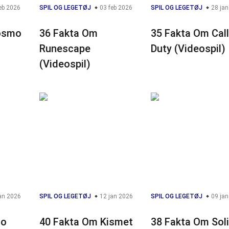
eb 2026
SPIL OG LEGETØJ
03 feb 2026
SPIL OG LEGETØJ
28 jan
osmo
36 Fakta Om
35 Fakta Om Call
Runescape
Duty (Videospil)
(Videospil)
an 2026
SPIL OG LEGETØJ
12 jan 2026
SPIL OG LEGETØJ
09 jan
no
40 Fakta Om Kismet
38 Fakta Om Soli