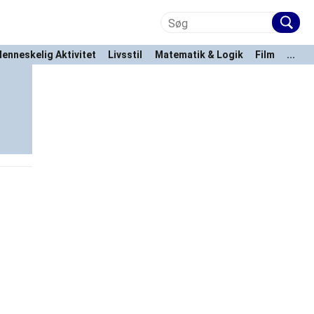
enneskelig Aktivitet
Livsstil
Matematik & Logik
Film
...