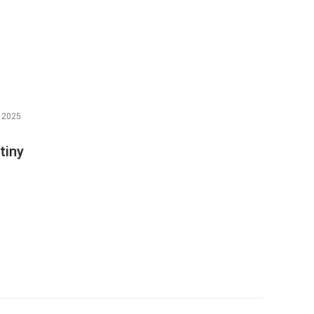
 2025
tiny