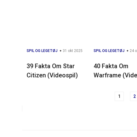
SPIL OG LEGETØJ
31 okt 2025
SPIL OG LEGETØJ
24 o
39 Fakta Om Star
40 Fakta Om
Citizen (Videospil)
Warframe (Vide
1
2
Navigation
til
indlæg