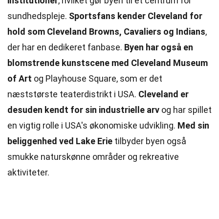
institutioner
, hvilket gør byen til et centrum for
sundhedspleje.
Sportsfans kender Cleveland for
hold som Cleveland Browns, Cavaliers og Indians
,
der har en dedikeret fanbase.
Byen har også en
blomstrende kunstscene med Cleveland Museum
of Art
og Playhouse Square, som er det
næststørste teaterdistrikt i USA.
Cleveland er
desuden kendt for sin industrielle arv
og har spillet
en vigtig rolle i USA's økonomiske udvikling.
Med sin
beliggenhed ved Lake Erie
tilbyder byen også
smukke naturskønne områder og rekreative
aktiviteter.