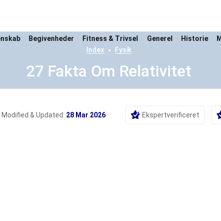
enskab
Begivenheder
Fitness & Trivsel
Generel
Historie
M
Index
Fysik
27 Fakta Om Relativitet
Modified & Updated:
28 Mar 2026
Ekspertverificeret