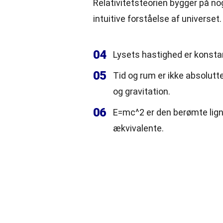
Relativitetsteorien bygger på no
intuitive forståelse af universet.
04
Lysets hastighed er konst
05
Tid og rum er ikke absolutt
og gravitation.
06
E=mc^2 er den berømte lignin
ækvivalente.