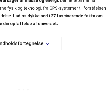
orårsaget af masse og energi.
Denne teori har haft
e fysik og teknologi, fra GPS-systemer til forståelsen
idelse.
Lad os dykke ned i 27 fascinerende fakta om
re din opfattelse af universet.
Indholdsfortegnelse