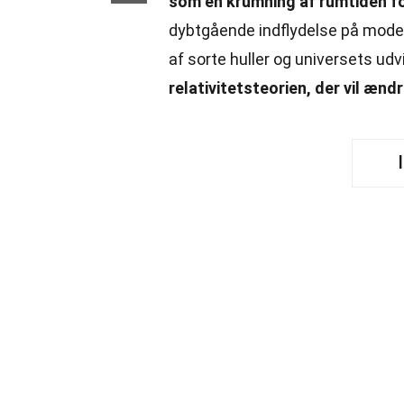
som en krumning af rumtiden f
dybtgående indflydelse på modern
af sorte huller og universets udv
relativitetsteorien, der vil ænd