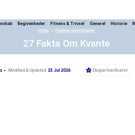
enskab
Begivenheder
Fitness & Trivsel
Generel
Historie
M
Index
Fysiske videnskaber
27 Fakta Om Kvante
z
Modified & Updated:
25 Jul 2026
Ekspertverificeret