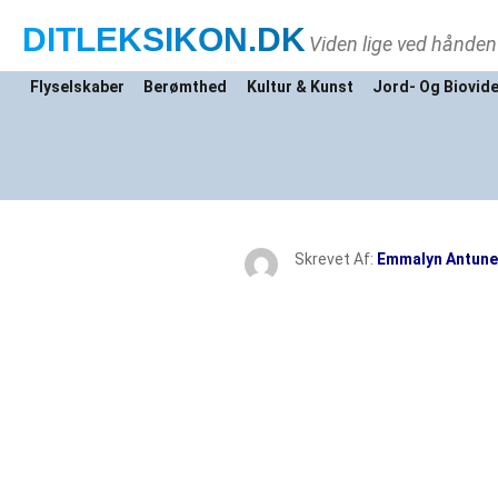
DITLEKSIKON
.DK
Viden lige ved hånden
Flyselskaber
Berømthed
Kultur & Kunst
Jord- Og Biovid
Skrevet Af:
Emmalyn Antune