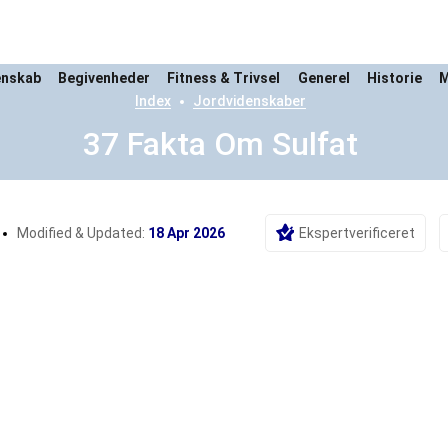
enskab
Begivenheder
Fitness & Trivsel
Generel
Historie
M
Index
Jordvidenskaber
37 Fakta Om Sulfat
Modified & Updated:
18 Apr 2026
Ekspertverificeret