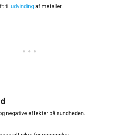
t til
udvinding
af metaller.
ed
og negative effekter på sundheden.
generelt sikre for mennesker.