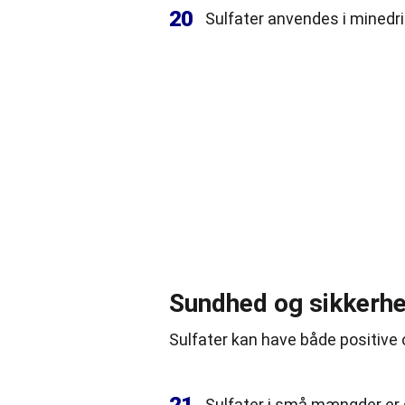
20
Sulfater anvendes i minedrif
Sundhed og sikkerh
Sulfater kan have
både
positive 
Sulfater i små mængder er 