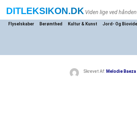
DITLEKSIKON
.DK
Viden lige ved hånden
Flyselskaber
Berømthed
Kultur & Kunst
Jord- Og Biovid
Skrevet Af:
Melodie Baeza