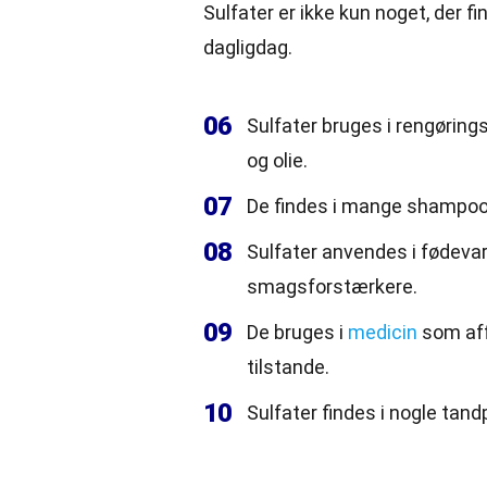
Sulfater er ikke kun noget, der fin
dagligdag.
06
Sulfater bruges i rengørings
og olie.
07
De findes i mange shampoo
08
Sulfater anvendes i fødeva
smagsforstærkere.
09
De bruges i
medicin
som aff
tilstande.
10
Sulfater findes i nogle tan