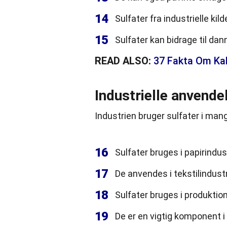
14
Sulfater fra industrielle kil
15
Sulfater kan bidrage til da
READ ALSO:
37 Fakta Om Ka
Industrielle anvendel
Industrien bruger sulfater i man
16
Sulfater bruges i papirindust
17
De anvendes i tekstilindustr
18
Sulfater bruges i produktio
19
De er en vigtig komponent 