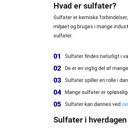
Hvad er sulfater?
Sulfater er kemiske forbindelser,
miljøet og bruges i mange indus
sulfater.
01
Sulfater findes naturligt i v
02
De er en vigtig del af mange
03
Sulfater spiller en rolle i d
04
Mange sulfater er opløselige
05
Sulfater kan dannes ved
ox
Sulfater i hverdagen