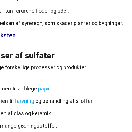
der kan forurene floder og søer.
nnelsen af syreregn, som skader planter og bygninger.
lksten
ser af sulfater
ge forskellige processer og produkter.
rien til at blege
papir
.
ien til
farvning
og behandling af stoffer.
nen af glas og keramik.
i mange gødningsstoffer.