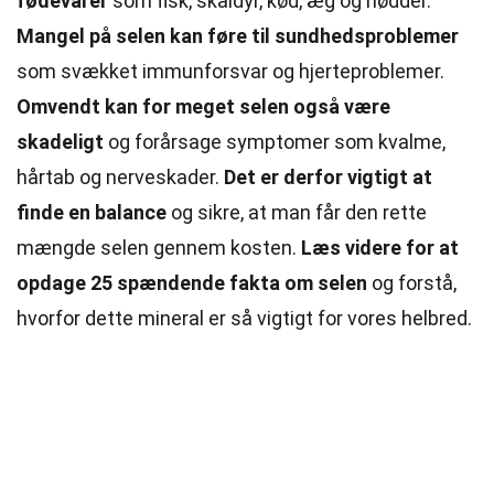
fødevarer
som fisk, skaldyr, kød, æg og nødder.
Mangel på selen kan føre til sundhedsproblemer
som svækket immunforsvar og hjerteproblemer.
Omvendt kan for meget selen også være
skadeligt
og forårsage
symptomer
som kvalme,
hårtab og nerveskader.
Det er derfor vigtigt at
finde en balance
og sikre, at man får den rette
mængde selen gennem kosten.
Læs videre for at
opdage 25 spændende fakta om selen
og forstå,
hvorfor dette mineral er så vigtigt for vores helbred.