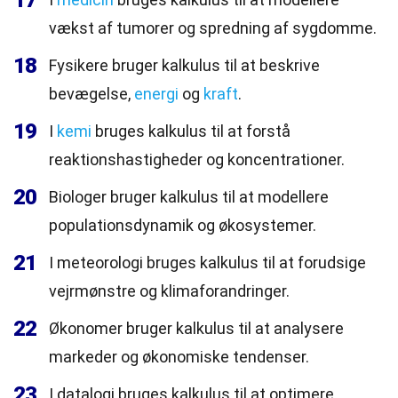
17
vækst af tumorer og spredning af sygdomme.
18
Fysikere bruger kalkulus til at beskrive
bevægelse,
energi
og
kraft
.
19
I
kemi
bruges kalkulus til at forstå
reaktionshastigheder og koncentrationer.
20
Biologer bruger kalkulus til at modellere
populationsdynamik og økosystemer.
21
I meteorologi bruges kalkulus til at forudsige
vejrmønstre og klimaforandringer.
22
Økonomer bruger kalkulus til at analysere
markeder og økonomiske tendenser.
23
I datalogi bruges kalkulus til at optimere