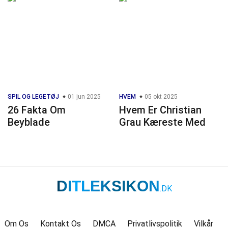
SPIL OG LEGETØJ
01 jun 2025
HVEM
05 okt 2025
26 Fakta Om
Hvem Er Christian
Beyblade
Grau Kæreste Med
DITLEKSIKON
.DK
Om Os
Kontakt Os
DMCA
Privatlivspolitik
Vilkår