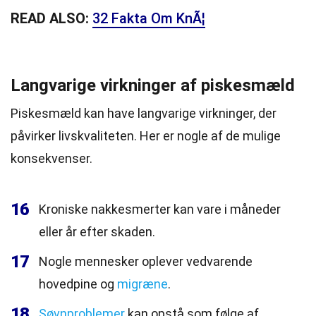
READ ALSO:
32 Fakta Om KnÃ¦
Langvarige virkninger af piskesmæld
Piskesmæld kan have langvarige virkninger, der
påvirker livskvaliteten. Her er nogle af de mulige
konsekvenser.
16
Kroniske nakkesmerter kan vare i måneder
eller år efter skaden.
17
Nogle mennesker oplever vedvarende
hovedpine og
migræne
.
18
Søvnproblemer
kan opstå som følge af