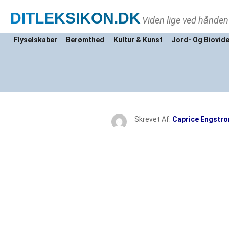
DITLEKSIKON
.DK
Viden lige ved hånden
Flyselskaber
Berømthed
Kultur & Kunst
Jord- Og Biovid
Skrevet Af:
Caprice Engstr