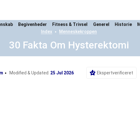
enskab
Begivenheder
Fitness & Trivsel
Generel
Historie
M
Index
Menneskekroppen
30 Fakta Om Hysterektomi
om
Modified & Updated:
25 Jul 2026
Ekspertverificeret