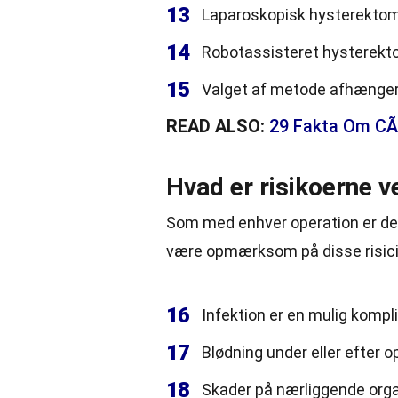
13
Laparoskopisk hysterektomi
14
Robotassisteret hysterekto
15
Valget af metode afhænger 
READ ALSO:
29 Fakta Om CÃ¸
Hvad er risikoerne 
Som med enhver operation er der 
være opmærksom på disse risici
16
Infektion er en mulig kompl
17
Blødning under eller efter
18
Skader på nærliggende orga