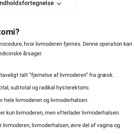
Indholdsfortegnelse
tomi?
procedure, hvor livmoderen fjernes. Denne operation kan
edicinske årsager.
veligt talt “fjernelse af livmoderen” fra græsk.
otal, subtotal og radikal hysterektomi.
er hele livmoderen og livmoderhalsen.
er kun livmoderen, men efterlader livmoderhalsen.
r livmoderen, livmoderhalsen, øvre del af vagina og