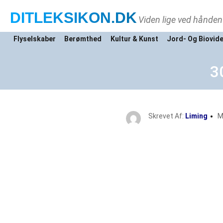
DITLEKSIKON
.DK
Viden lige ved hånden
Flyselskaber
Berømthed
Kultur & Kunst
Jord- Og Biovid
3
Skrevet Af:
Liming
M