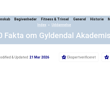
enskab
Begivenheder
Fitness & Trivsel
Generel
Historie
M
Index
Uddannelse
0 Fakta om Gyldendal Akademi
odified & Updated:
21 Mar 2026
Ekspertverificeret