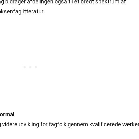
g bidrager afdelingen også til et bredt spektrum af
oksenfaglitteratur.
formål
g videreudvikling for fagfolk gennem kvalificerede værker