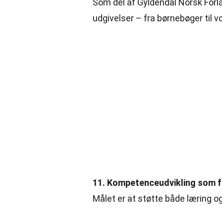
Som del af Gyldendal Norsk Forla
udgivelser – fra børnebøger til v
11. Kompetenceudvikling som
Målet er at støtte både læring o