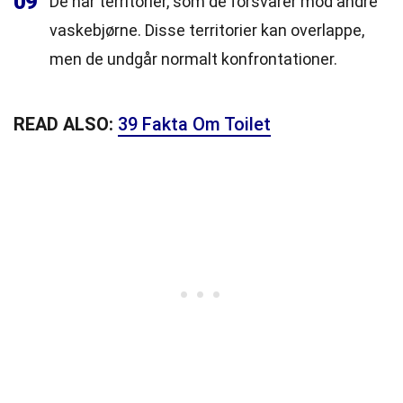
09
De har territorier, som de forsvarer mod andre
vaskebjørne. Disse territorier kan overlappe,
men de undgår normalt konfrontationer.
READ ALSO:
39 Fakta Om Toilet